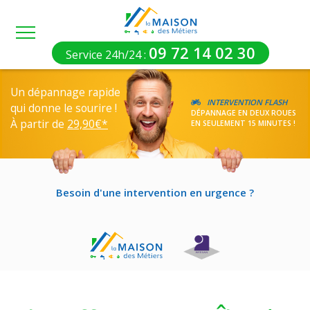
09 72 14 02 30
Service 24h/24
Un dépannage rapide
INTERVENTION FLASH
qui donne le sourire !
DÉPANNAGE EN DEUX ROUES
À partir de
29,90€*
EN SEULEMENT 15 MINUTES !
Besoin d'une intervention en urgence ?